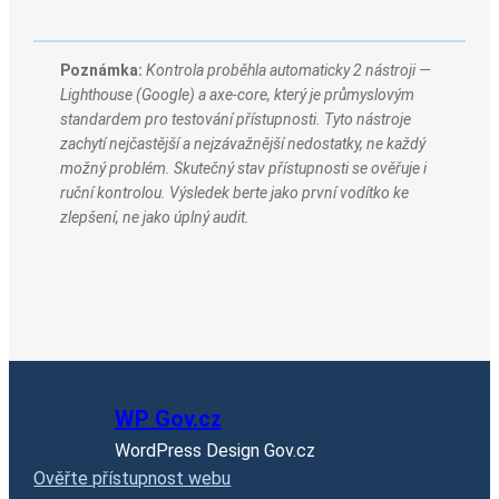
Poznámka:
Kontrola proběhla automaticky 2 nástroji —
Lighthouse (Google) a axe-core, který je průmyslovým
standardem pro testování přístupnosti. Tyto nástroje
zachytí nejčastější a nejzávažnější nedostatky, ne každý
možný problém. Skutečný stav přístupnosti se ověřuje i
ruční kontrolou. Výsledek berte jako první vodítko ke
zlepšení, ne jako úplný audit.
WP Gov.cz
WordPress Design Gov.cz
Ověřte přístupnost webu