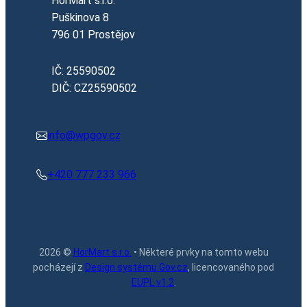
HorMart s.r.o.
Puškinova 8
796 01 Prostějov
IČ: 25590502
DIČ: CZ25590502
info@wpgov.cz
+420 777 233 966
2026 ©
HorMart s.r.o.
• Některé prvky na tomto webu
pocházejí z
Design systému Gov.cz
, licencovaného pod
EUPL v1.2
.