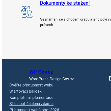
Dokumenty ke stažení
Seznámení se s chodem úřadu a jeho povin
právech
WP Gov.cz
WordPress Design Gov.cz
Ověřte přístupnost webu
Startovací balíček
Kompletní implementace
Stáhnout šablonu zdarma
Přístupnost webů obcí 2026