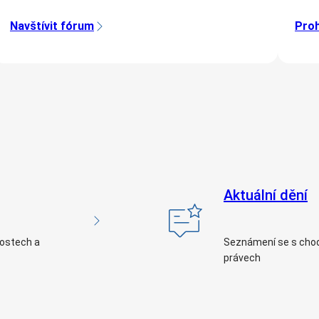
Navštívit fórum
Proh
Aktuální dění
nostech a
Seznámení se s chod
právech