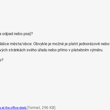
za odpad nebo psa)?
lášce města/obce. Obvykle je možné je platit jednorázově nebo 
bových stránkách svého úřadu nebo přímo v platebním výměru.
ce?
(format, 296 KB)
 at the office desk.