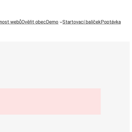
pnost webů
Ověřit obec
Demo
Startovací balíček
Poptávka