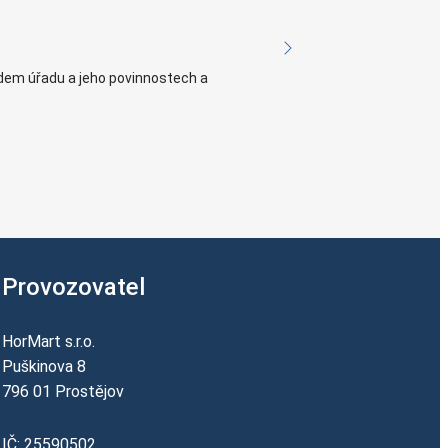
em úřadu a jeho povinnostech a
Provozovatel
HorMart s.r.o.
Puškinova 8
796 01 Prostějov
IČ: 25590502