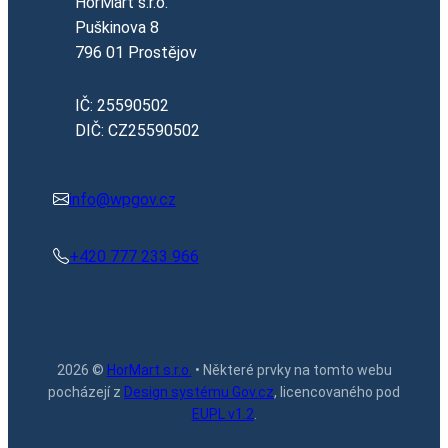
HorMart s.r.o.
Puškinova 8
796 01 Prostějov
IČ: 25590502
DIČ: CZ25590502
info@wpgov.cz
+420 777 233 966
2026 ©
HorMart s.r.o.
• Některé prvky na tomto webu
pocházejí z
Design systému Gov.cz
, licencovaného pod
EUPL v1.2
.